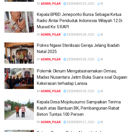
BY
ADMIN_PILAR
DESEMBER 29, 2025
0
Kepala BPBD Jeneponto Bursa Sebagai Ketua
Radio Antar Penduduk Indonesia Wilayah 12 Di
Muswil Ke 5 RAPI
BY
ADMIN_PILAR
DESEMBER 28, 2025
0
Polres Ngawi Sterilisasi Gereja Jelang Ibadah
Natal 2025
BY
ADMIN_PILAR
DESEMBER 28, 2025
0
Polemik Oknum Mengatasnamakan Ormas,
Madas Nusantara Jatim Buka Suara soal Dugaan
Kekerasan terhadap Lansia
BY
ADMIN_PILAR
DESEMBER 28, 2025
0
Kepala Desa Mojokusumo Sampaikan Terima
Kasih atas Bantuan BK, Pembangunan Rabat
Beton Tuntas 100 Persen
BY
ADMIN_PILAR
DESEMBER 27, 2025
0