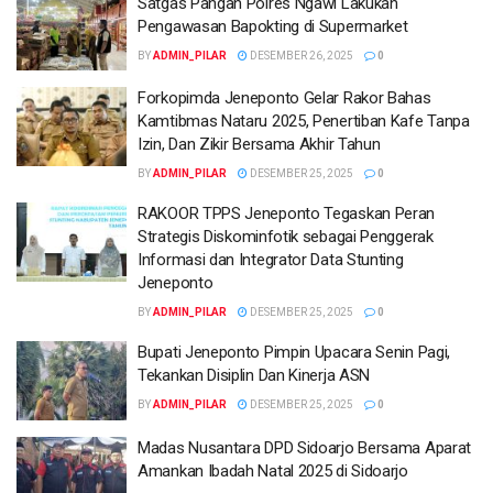
Satgas Pangan Polres Ngawi Lakukan
Pengawasan Bapokting di Supermarket
BY
ADMIN_PILAR
DESEMBER 26, 2025
0
Forkopimda Jeneponto Gelar Rakor Bahas
Kamtibmas Nataru 2025, Penertiban Kafe Tanpa
Izin, Dan Zikir Bersama Akhir Tahun
BY
ADMIN_PILAR
DESEMBER 25, 2025
0
RAKOOR TPPS Jeneponto Tegaskan Peran
Strategis Diskominfotik sebagai Penggerak
Informasi dan Integrator Data Stunting
Jeneponto
BY
ADMIN_PILAR
DESEMBER 25, 2025
0
Bupati Jeneponto Pimpin Upacara Senin Pagi,
Tekankan Disiplin Dan Kinerja ASN
BY
ADMIN_PILAR
DESEMBER 25, 2025
0
Madas Nusantara DPD Sidoarjo Bersama Aparat
Amankan Ibadah Natal 2025 di Sidoarjo