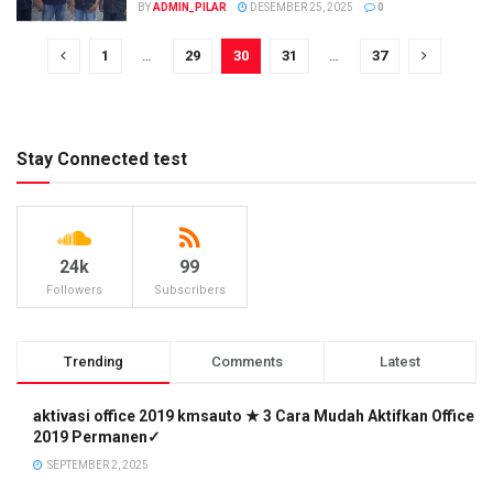
BY
ADMIN_PILAR
DESEMBER 25, 2025
0
1
…
29
30
31
…
37
Stay Connected test
24k
99
Followers
Subscribers
Trending
Comments
Latest
aktivasi office 2019 kmsauto ★ 3 Cara Mudah Aktifkan Office
2019 Permanen✓
SEPTEMBER 2, 2025