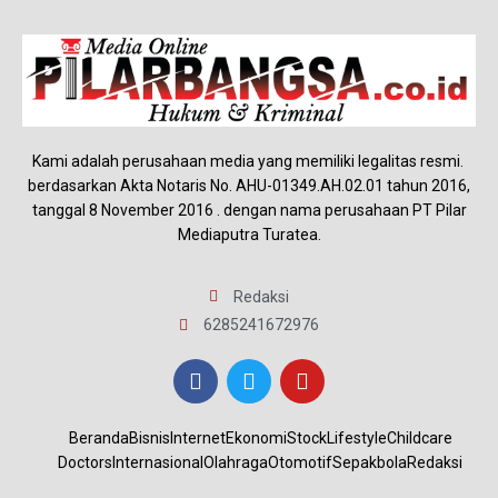
Kami adalah perusahaan media yang memiliki legalitas resmi.
berdasarkan Akta Notaris No. AHU-01349.AH.02.01 tahun 2016,
tanggal 8 November 2016 . dengan nama perusahaan PT Pilar
Mediaputra Turatea.
Redaksi
6285241672976
Beranda
Bisnis
Internet
Ekonomi
Stock
Lifestyle
Childcare
Doctors
Internasional
Olahraga
Otomotif
Sepakbola
Redaksi