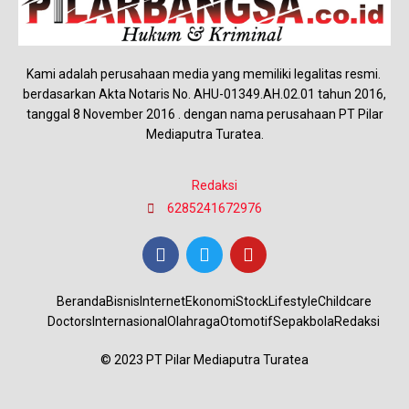
Kami adalah perusahaan media yang memiliki legalitas resmi.
berdasarkan Akta Notaris No. AHU-01349.AH.02.01 tahun 2016,
tanggal 8 November 2016 . dengan nama perusahaan PT Pilar
Mediaputra Turatea.
Redaksi
6285241672976
Beranda
Bisnis
Internet
Ekonomi
Stock
Lifestyle
Childcare
Doctors
Internasional
Olahraga
Otomotif
Sepakbola
Redaksi
© 2023 PT Pilar Mediaputra Turatea