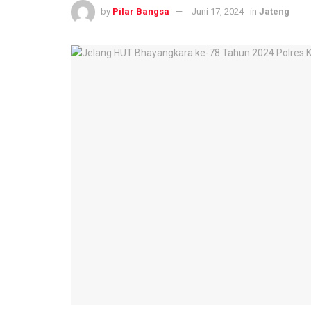
by
Pilar Bangsa
Juni 17, 2024
in
Jateng