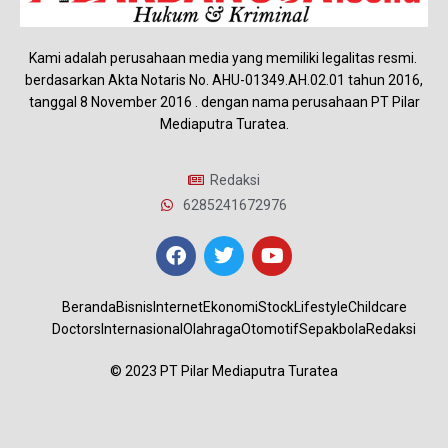
Kami adalah perusahaan media yang memiliki legalitas resmi.
berdasarkan Akta Notaris No. AHU-01349.AH.02.01 tahun 2016,
tanggal 8 November 2016 . dengan nama perusahaan PT Pilar
Mediaputra Turatea.
Redaksi
6285241672976
Beranda
Bisnis
Internet
Ekonomi
Stock
Lifestyle
Childcare
Doctors
Internasional
Olahraga
Otomotif
Sepakbola
Redaksi
© 2023 PT Pilar Mediaputra Turatea