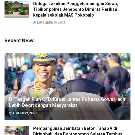
Diduga Lakukan Penggelembungan Siswa,
Tipikor polres Jeneponto Diminta Periksa
kepala sekolah MAS Pokobulo
DESEMBER 29, 2023
Recent News
Di Tengah Riuh CFD, Kasat Lantas Polresta Gowa Hadir
Lebih Dekat dengan Masyarakat
AGUSTUS 9, 2026
Pembangunan Jembatan Beton Tahap V di
Biringbulu dan Bontonompo Selatan Tembus