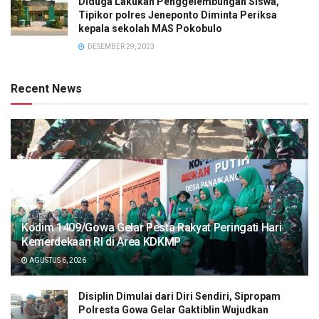
Diduga Lakukan Penggelembungan Siswa,
Tipikor polres Jeneponto Diminta Periksa
kepala sekolah MAS Pokobulo
DESEMBER 29, 2023
Recent News
Kodim 1409/Gowa Gelar Pesta Rakyat Peringati Hari
Kemerdekaan RI di Area KDKMP
AGUSTUS 6, 2026
Disiplin Dimulai dari Diri Sendiri, Sipropam
Polresta Gowa Gelar Gaktiblin Wujudkan