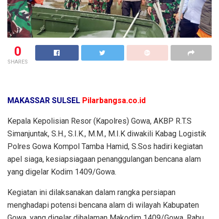
0
SHARES
MAKASSAR SULSEL
Pilarbangsa.co.id
Kepala Kepolisian Resor (Kapolres) Gowa, AKBP R.T.S
Simanjuntak, S.H., S.I.K., M.M., M.I.K diwakili Kabag Logistik
Polres Gowa Kompol Tamba Hamid, S.Sos hadiri kegiatan
apel siaga, kesiapsiagaan penanggulangan bencana alam
yang digelar Kodim 1409/Gowa.
Kegiatan ini dilaksanakan dalam rangka persiapan
menghadapi potensi bencana alam di wilayah Kabupaten
Gowa, yang digelar dihalaman Makodim 1409/Gowa, Rabu