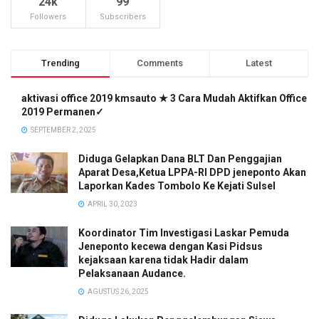
24k
99
Followers
Subscribers
Trending
Comments
Latest
aktivasi office 2019 kmsauto ★ 3 Cara Mudah Aktifkan Office
2019 Permanen✓
SEPTEMBER 2, 2025
Diduga Gelapkan Dana BLT Dan Penggajian
Aparat Desa,Ketua LPPA-RI DPD jeneponto Akan
Laporkan Kades Tombolo Ke Kejati Sulsel
APRIL 30, 2023
Koordinator Tim Investigasi Laskar Pemuda
Jeneponto kecewa dengan Kasi Pidsus
kejaksaan karena tidak Hadir dalam
Pelaksanaan Audance.
AGUSTUS 26, 2025