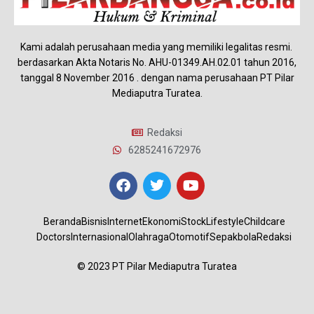
Kami adalah perusahaan media yang memiliki legalitas resmi.
berdasarkan Akta Notaris No. AHU-01349.AH.02.01 tahun 2016,
tanggal 8 November 2016 . dengan nama perusahaan PT Pilar
Mediaputra Turatea.
Redaksi
6285241672976
Beranda
Bisnis
Internet
Ekonomi
Stock
Lifestyle
Childcare
Doctors
Internasional
Olahraga
Otomotif
Sepakbola
Redaksi
© 2023 PT Pilar Mediaputra Turatea