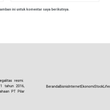
amban ini untuk komentar saya berikutnya.
galitas resmi.
01 tahun 2016,
Beranda
Bisnis
Internet
Ekonomi
Stock
Life
ahaan PT Pilar