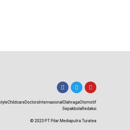
style
Childcare
Doctors
Internasional
Olahraga
Otomotif
Sepakbola
Redaksi
© 2023 PT Pilar Mediaputra Turatea