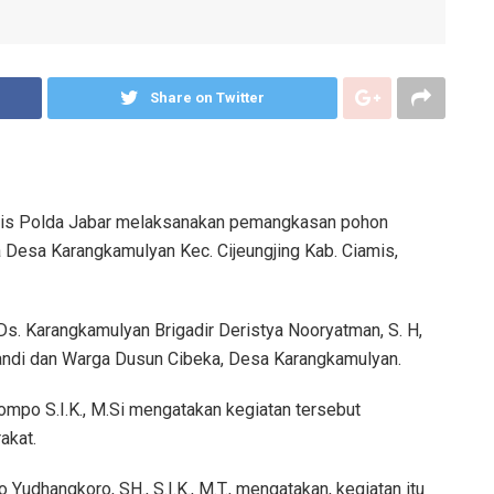
Share on Twitter
amis Polda Jabar melaksanakan pemangkasan pohon
a Desa Karangkamulyan Kec. Cijeungjing Kab. Ciamis,
Ds. Karangkamulyan Brigadir Deristya Nooryatman, S. H,
ndi dan Warga Dusun Cibeka, Desa Karangkamulyan.
mpo S.I.K., M.Si mengatakan kegiatan tersebut
akat.
udhangkoro, SH., S.I.K., M.T., mengatakan, kegiatan itu