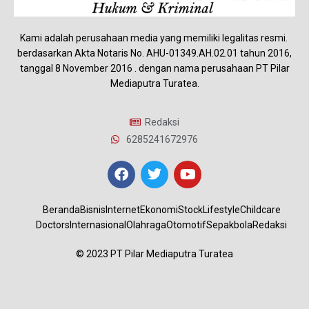
Kami adalah perusahaan media yang memiliki legalitas resmi.
berdasarkan Akta Notaris No. AHU-01349.AH.02.01 tahun 2016,
tanggal 8 November 2016 . dengan nama perusahaan PT Pilar
Mediaputra Turatea.
Redaksi
6285241672976
Beranda
Bisnis
Internet
Ekonomi
Stock
Lifestyle
Childcare
Doctors
Internasional
Olahraga
Otomotif
Sepakbola
Redaksi
© 2023 PT Pilar Mediaputra Turatea