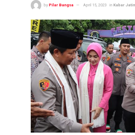
by
Pilar Bangsa
April 15, 2023
in
Kabar Jati