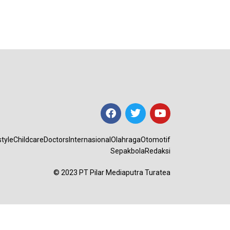
style
Childcare
Doctors
Internasional
Olahraga
Otomotif
Sepakbola
Redaksi
© 2023 PT Pilar Mediaputra Turatea