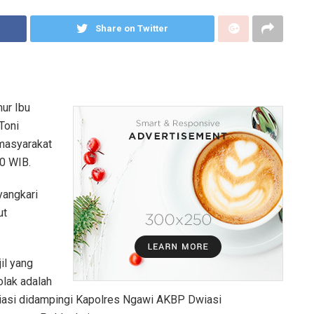
Share on Twitter
ur Ibu
Toni
 masyarakat
0 WIB.
yangkari
ut
il yang
olak adalah
iasi didampingi Kapolres Ngawi AKBP Dwiasi