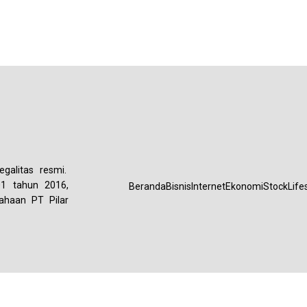
galitas resmi.
01 tahun 2016,
Beranda
Bisnis
Internet
Ekonomi
Stock
Life
ahaan PT Pilar