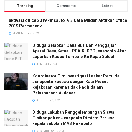
Trending
Comments
Latest
aktivasi office 2019 kmsauto ★ 3 Cara Mudah Aktifkan Office
2019 Permanen✓
SEPTEMBER 2, 2025
Diduga Gelapkan Dana BLT Dan Penggajian
Aparat Desa,Ketua LPPA-RI DPD jeneponto Akan
Laporkan Kades Tombolo Ke Kejati Sulsel
APRIL 30, 2023
Koordinator Tim Investigasi Laskar Pemuda
Jeneponto kecewa dengan Kasi Pidsus
kejaksaan karena tidak Hadir dalam
Pelaksanaan Audance.
AGUSTUS 26, 2025
Diduga Lakukan Penggelembungan Siswa,
Tipikor polres Jeneponto Diminta Periksa
kepala sekolah MAS Pokobulo
DESEMBER 29, 2023