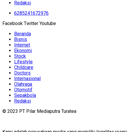
Redaksi
6285241672976
Facebook
Twitter
Youtube
Beranda
Bisnis
Internet
Ekonomi
Stock
Lifestyle
Childcare
Doctors
Internasional
Olahraga
Otomotif
Sepakbola
Redaksi
© 2023 PT Pilar Mediaputra Turatea
Kami adalah perusahaan media yang memiliki legalitas resmi.