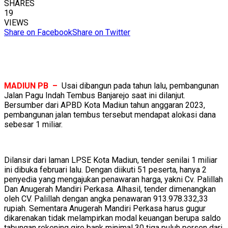
SHARES
19
VIEWS
Share on Facebook
Share on Twitter
MADIUN PB –
Usai dibangun pada tahun lalu, pembangunan
Jalan Pagu Indah Tembus Banjarejo saat ini dilanjut.
Bersumber dari APBD Kota Madiun tahun anggaran 2023,
pembangunan jalan tembus tersebut mendapat alokasi dana
sebesar 1 miliar.
Dilansir dari laman LPSE Kota Madiun, tender senilai 1 miliar
ini dibuka februari lalu. Dengan diikuti 51 peserta, hanya 2
penyedia yang mengajukan penawaran harga, yakni Cv. Palillah
Dan Anugerah Mandiri Perkasa. Alhasil, tender dimenangkan
oleh CV. Palillah dengan angka penawaran 913.978.332,33
rupiah. Sementara Anugerah Mandiri Perkasa harus gugur
dikarenakan tidak melampirkan modal keuangan berupa saldo
tabungan rekening giro bank minimal 30 tiga puluh persen dari