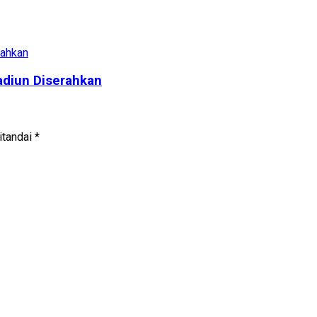
adiun Diserahkan
itandai
*