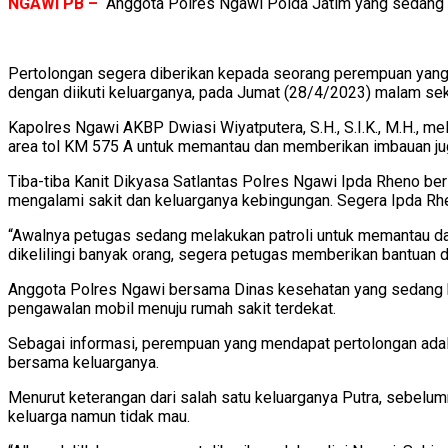
NGAWI PB –
Anggota Polres Ngawi Polda Jatim yang sedang b
Pertolongan segera diberikan kepada seorang perempuan yang 
dengan diikuti keluarganya, pada Jumat (28/4/2023) malam sek
Kapolres Ngawi AKBP Dwiasi Wiyatputera, S.H., S.I.K., M.H., mel
area tol KM 575 A untuk memantau dan memberikan imbauan ju
Tiba-tiba Kanit Dikyasa Satlantas Polres Ngawi Ipda Rheno ber
mengalami sakit dan keluarganya kebingungan. Segera Ipda R
“Awalnya petugas sedang melakukan patroli untuk memantau da
dikelilingi banyak orang, segera petugas memberikan bantuan de
Anggota Polres Ngawi bersama Dinas kesehatan yang sedang 
pengawalan mobil menuju rumah sakit terdekat.
Sebagai informasi, perempuan yang mendapat pertolongan adal
bersama keluarganya.
Menurut keterangan dari salah satu keluarganya Putra, sebelu
keluarga namun tidak mau.