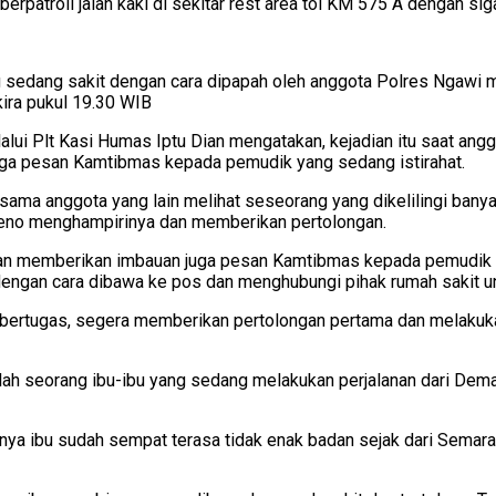
erpatroli jalan kaki di sekitar rest area tol KM 575 A dengan 
sedang sakit dengan cara dipapah oleh anggota Polres Ngawi me
ira pukul 19.30 WIB
alui Plt Kasi Humas Iptu Dian mengatakan, kejadian itu saat anggo
ga pesan Kamtibmas kepada pemudik yang sedang istirahat.
sama anggota yang lain melihat seseorang yang dikelilingi banya
heno menghampirinya dan memberikan pertolongan.
n memberikan imbauan juga pesan Kamtibmas kepada pemudik yang
ngan cara dibawa ke pos dan menghubungi pihak rumah sakit untuk
bertugas, segera memberikan pertolongan pertama dan melakuk
ah seorang ibu-ibu yang sedang melakukan perjalanan dari Dema
mnya ibu sudah sempat terasa tidak enak badan sejak dari Semar