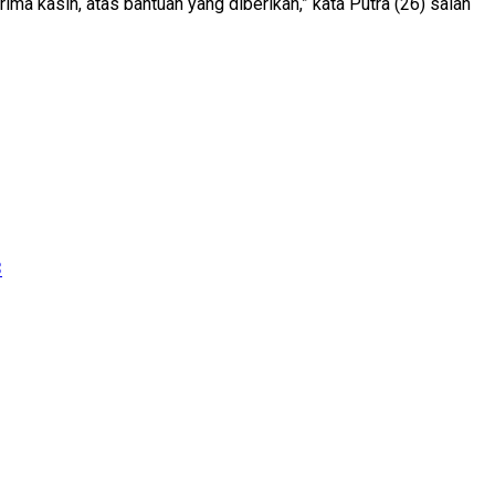
ima kasih, atas bantuan yang diberikan,” kata Putra (26) salah
3