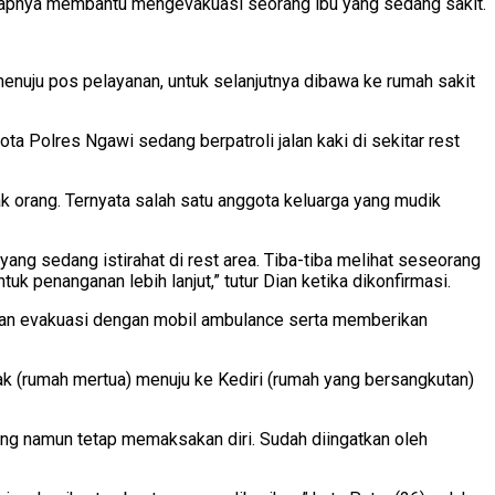
sigapnya membantu mengevakuasi seorang ibu yang sedang sakit.
nuju pos pelayanan, untuk selanjutnya dibawa ke rumah sakit
ta Polres Ngawi sedang berpatroli jalan kaki di sekitar rest
k orang. Ternyata salah satu anggota keluarga yang mudik
 sedang istirahat di rest area. Tiba-tiba melihat seseorang
 penanganan lebih lanjut,” tutur Dian ketika dikonfirmasi.
an evakuasi dengan mobil ambulance serta memberikan
k (rumah mertua) menuju ke Kediri (rumah yang bersangkutan)
ang namun tetap memaksakan diri. Sudah diingatkan oleh