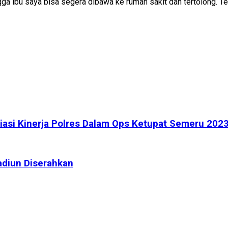
gga ibu saya bisa segera dibawa ke rumah sakit dan tertolong. Ter
asi Kinerja Polres Dalam Ops Ketupat Semeru 202
adiun Diserahkan