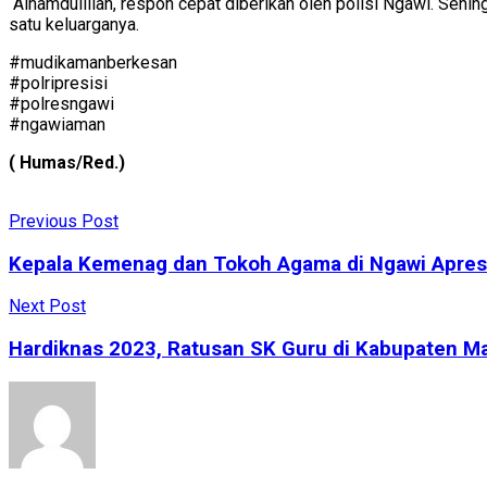
“Alhamdulillah, respon cepat diberikan oleh polisi Ngawi. Sehin
satu keluarganya.
#mudikamanberkesan
#polripresisi
#polresngawi
#ngawiaman
( Humas/Red.)
Previous Post
Kepala Kemenag dan Tokoh Agama di Ngawi Apresi
Next Post
Hardiknas 2023, Ratusan SK Guru di Kabupaten M