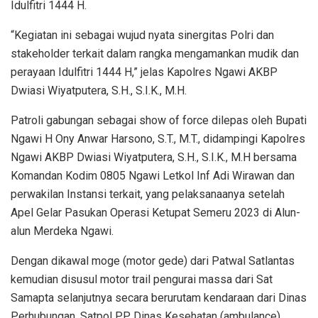
Idulfitri 1444 H.
“Kegiatan ini sebagai wujud nyata sinergitas Polri dan
stakeholder terkait dalam rangka mengamankan mudik dan
perayaan Idulfitri 1444 H,” jelas Kapolres Ngawi AKBP
Dwiasi Wiyatputera, S.H., S.I.K., M.H.
Patroli gabungan sebagai show of force dilepas oleh Bupati
Ngawi H Ony Anwar Harsono, S.T., M.T., didampingi Kapolres
Ngawi AKBP Dwiasi Wiyatputera, S.H., S.I.K., M.H bersama
Komandan Kodim 0805 Ngawi Letkol Inf Adi Wirawan dan
perwakilan Instansi terkait, yang pelaksanaanya setelah
Apel Gelar Pasukan Operasi Ketupat Semeru 2023 di Alun-
alun Merdeka Ngawi.
Dengan dikawal moge (motor gede) dari Patwal Satlantas
kemudian disusul motor trail pengurai massa dari Sat
Samapta selanjutnya secara berurutam kendaraan dari Dinas
Perhubungan, Satpol PP, Dinas Kesehatan (ambulance),