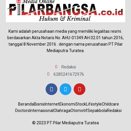
Kami adalah perusahaan media yang memiliki legalitas resmi.
berdasarkan Akta Notaris No. AHU-01349.AH.02.01 tahun 2016,
tanggal 8 November 2016 . dengan nama perusahaan PT Pilar
Mediaputra Turatea.
Redaksi
6285241672976
Beranda
Bisnis
Internet
Ekonomi
Stock
Lifestyle
Childcare
Doctors
Internasional
Olahraga
Otomotif
Sepakbola
Redaksi
© 2023 PT Pilar Mediaputra Turatea