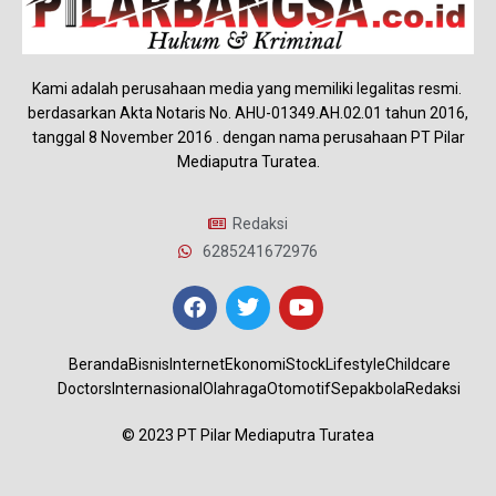
Kami adalah perusahaan media yang memiliki legalitas resmi.
berdasarkan Akta Notaris No. AHU-01349.AH.02.01 tahun 2016,
tanggal 8 November 2016 . dengan nama perusahaan PT Pilar
Mediaputra Turatea.
Redaksi
6285241672976
Beranda
Bisnis
Internet
Ekonomi
Stock
Lifestyle
Childcare
Doctors
Internasional
Olahraga
Otomotif
Sepakbola
Redaksi
© 2023 PT Pilar Mediaputra Turatea