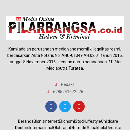
Kami adalah perusahaan media yang memiliki legalitas resmi.
berdasarkan Akta Notaris No. AHU-01349.AH.02.01 tahun 2016,
tanggal 8 November 2016 . dengan nama perusahaan PT Pilar
Mediaputra Turatea.
Redaksi
6285241672976
Beranda
Bisnis
Internet
Ekonomi
Stock
Lifestyle
Childcare
Doctors
Internasional
Olahraga
Otomotif
Sepakbola
Redaksi