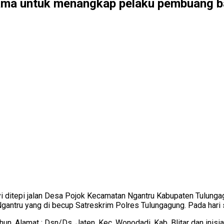
lama untuk menangkap pelaku pembuang b
tepi jalan Desa Pojok Kecamatan Ngantru Kabupaten Tulungagun
gantru yang di becup Satreskrim Polres Tulungagung. Pada hari 
ahun, Alamat : Dsn/Ds. Jaten, Kec. Wonodadi, Kab. Blitar dan inis