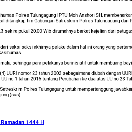
ihumas Polres Tulungagung IPTU Moh Anshori SH, membenarkan 
sil ditangkap tim Gabungan Satreskrim Polres Tulungagung dan 
23 sekira pukul 20.00 Wib dirumahnya berkat kejelian dari petu
dari saksi saksi akhirnya pelaku dalam hal ini orang yang perta
kasihumas.
alu, sehingga para pelakunya berinisiatif untuk membuang bayi 
dan (4) UURI nomor 23 tahun 2002 sebagaimana diubah dengan U
 UU no 1 tahun 2016 tentang Perubahan ke dua atas UU no 23 Ta
di Satreskrim Polres Tulungagung untuk mempertanggung jawabka
gung.(sus)
ng Ramadan 1444 H