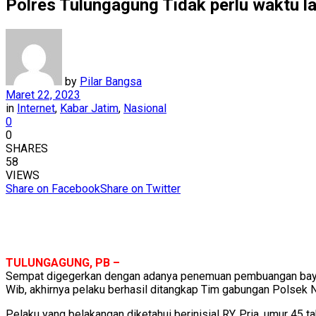
Polres Tulungagung Tidak perlu waktu 
by
Pilar Bangsa
Maret 22, 2023
in
Internet
,
Kabar Jatim
,
Nasional
0
0
SHARES
58
VIEWS
Share on Facebook
Share on Twitter
TULUNGAGUNG, PB –
Sempat digegerkan dengan adanya penemuan pembuangan bayi di
Wib, akhirnya pelaku berhasil ditangkap Tim gabungan Polsek N
Pelaku yang belakangan diketahui berinisial RY, Pria, umur 45 t