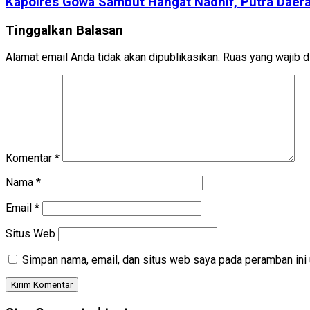
Kapolres Gowa Sambut Hangat Nadhif, Putra Daera
Tinggalkan Balasan
Alamat email Anda tidak akan dipublikasikan.
Ruas yang wajib d
Komentar
*
Nama
*
Email
*
Situs Web
Simpan nama, email, dan situs web saya pada peramban ini 