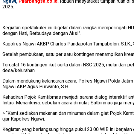
Ngawi,
Pilarbangsa.co.id.
Ribuan masyarakat tumpah ruah di 
2025.
Kegiatan spektakuler ini digelar dalam rangka memperingati
dengan Hati, Berbudaya dengan Aksi”.
Kapolres Ngawi AKBP Charles Pandapotan Tampubolon, S.I.K., 
Setelah pembukaan, satu per satu kontingen menampilkan krea
Tercatat 16 kontingen ikut serta dalam NSC 2025, mulai dari
desa/kelurahan.
Dalam mendukung kelancaran acara, Polres Ngawi Polda Jatim
Ngawi AKP Agus Purwanto, S.H..
Kehadiran Pojok Kamtibmas menjadi sarana dialog interaktif an
lintas. Menariknya, sebelum acara dimulai, Satbinmas juga men
> “Kami sediakan makanan dan minuman dalam giat Pojok Kamtib
ujar Kapolres Ngawi.
Kegiatan yang berlangsung hingga pukul 23.00 WIB ini berjalan