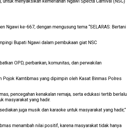
), untuk menyaksikan kemeriahan Ngawi Specta Carnival (NSC)
paten Ngawi ke-667, dengan mengusung tema “SELARAS: Bertani
ampingi Bupati Ngawi dalam pembukaan giat NSC
batkan OPD, perbankan, komunitas, dan perwakilan
an Pojok Kamtibmas yang dipimpin oleh Kasat Binmas Polres
mas, pencegahan kenakalan remaja, serta edukasi tertib berlalu
uk masyarakat yang hadir.
ediakan juga musik dan karaoke untuk masyarakat yang hadir,”
ibmas menambah nilai positif, karena masyarakat tidak hanya