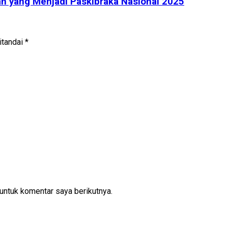
h yang Menjadi Paskibraka Nasional 2025
itandai
*
untuk komentar saya berikutnya.