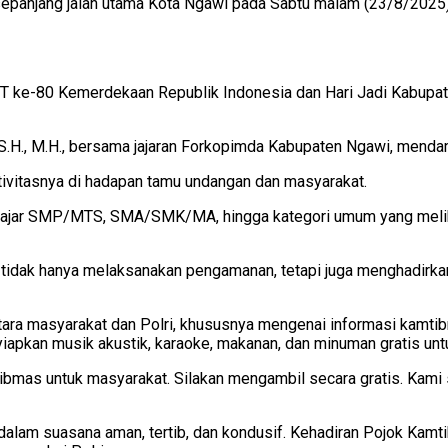
sepanjang jalan utama Kota Ngawi pada Sabtu malam (23/8/2025
 HUT ke-80 Kemerdekaan Republik Indonesia dan Hari Jadi Kabu
S.H., M.H., bersama jajaran Forkopimda Kabupaten Ngawi, mend
tivitasnya di hadapan tamu undangan dan masyarakat.
 pelajar SMP/MTS, SMA/SMK/MA, hingga kategori umum yang meli
 tidak hanya melaksanakan pengamanan, tetapi juga menghadirk
tara masyarakat dan Polri, khususnya mengenai informasi kamtib
yiapkan musik akustik, karaoke, makanan, dan minuman gratis unt
mas untuk masyarakat. Silakan mengambil secara gratis. Kami s
 dalam suasana aman, tertib, dan kondusif. Kehadiran Pojok Kamt