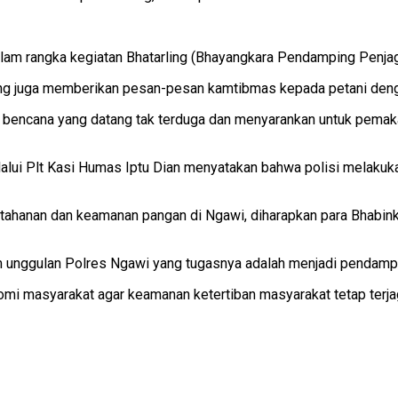
dalam rangka kegiatan Bhatarling (Bhayangkara Pendamping Penj
g juga memberikan pesan-pesan kamtibmas kepada petani dengan
bencana yang datang tak terduga dan menyarankan untuk pemakaia
elalui Plt Kasi Humas Iptu Dian menyatakan bahwa polisi melaku
etahanan dan keamanan pangan di Ngawi, diharapkan para Bhabi
m unggulan Polres Ngawi yang tugasnya adalah menjadi pendampi
omi masyarakat agar keamanan ketertiban masyarakat tetap terj