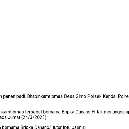
im panen padi. Bhabinkamtibmas Desa Simo Polsek Kendal Polr
nkamtibmas tersebut bernama Bripka Danang H, tak menunggu aj
pada Jumat (24/3/2023)
ernama Bripka Danang,” tutur Iptu Jaenuri