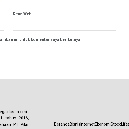
Situs Web
amban ini untuk komentar saya berikutnya.
galitas resmi.
01 tahun 2016,
Beranda
Bisnis
Internet
Ekonomi
Stock
Life
ahaan PT Pilar