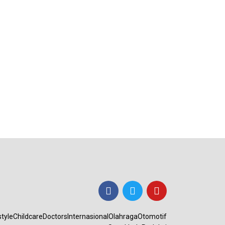
style
Childcare
Doctors
Internasional
Olahraga
Otomotif