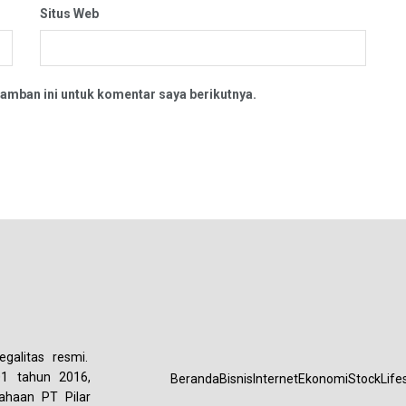
Situs Web
amban ini untuk komentar saya berikutnya.
galitas resmi.
01 tahun 2016,
Beranda
Bisnis
Internet
Ekonomi
Stock
Life
ahaan PT Pilar