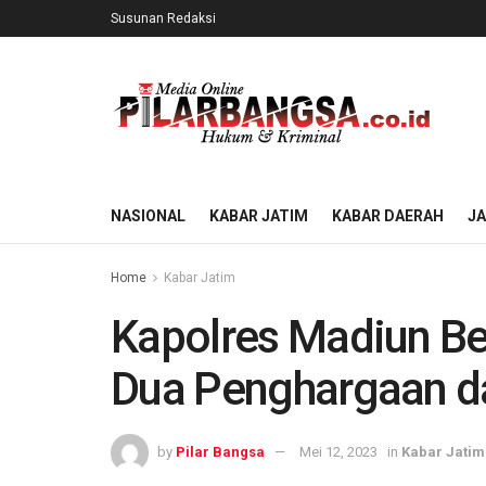
Susunan Redaksi
NASIONAL
KABAR JATIM
KABAR DAERAH
J
Home
Kabar Jatim
Kapolres Madiun Be
Dua Penghargaan da
by
Pilar Bangsa
Mei 12, 2023
in
Kabar Jatim