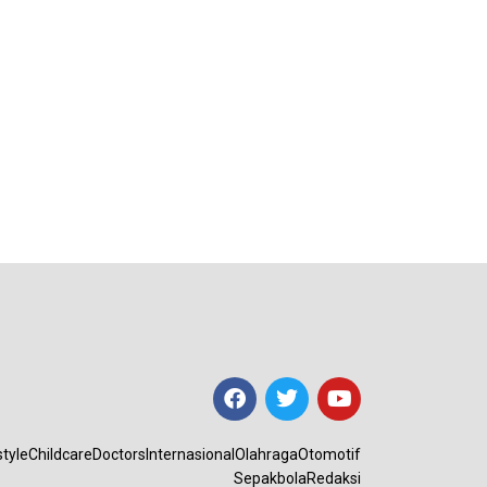
style
Childcare
Doctors
Internasional
Olahraga
Otomotif
Sepakbola
Redaksi