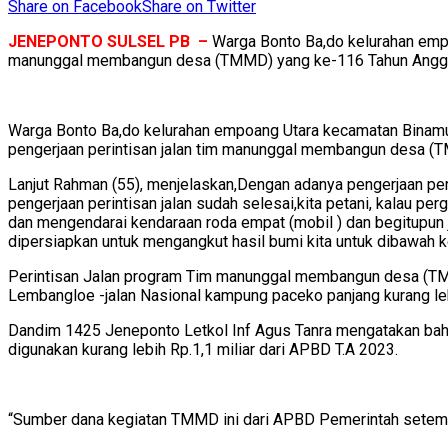
Share on Facebook
Share on Twitter
JENEPONTO SULSEL PB –
Warga Bonto Ba,do kelurahan empo
manunggal membangun desa (TMMD) yang ke-116 Tahun Angg
Warga Bonto Ba,do kelurahan empoang Utara kecamatan Binamu
pengerjaan perintisan jalan tim manunggal membangun desa (
Lanjut Rahman (55), menjelaskan,Dengan adanya pengerjaan p
pengerjaan perintisan jalan sudah selesai,kita petani, kalau per
dan mengendarai kendaraan roda empat (mobil ) dan begitupun j
dipersiapkan untuk mengangkut hasil bumi kita untuk dibawah 
Perintisan Jalan program Tim manunggal membangun desa (TM
Lembangloe -jalan Nasional kampung paceko panjang kurang le
Dandim 1425 Jeneponto Letkol Inf Agus Tanra mengatakan bahw
digunakan kurang lebih Rp.1,1 miliar dari APBD T.A 2023.
“Sumber dana kegiatan TMMD ini dari APBD Pemerintah setemp