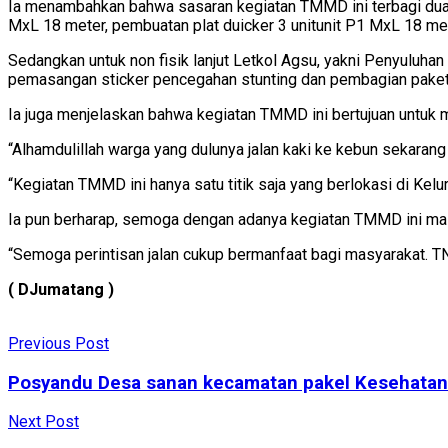
Ia menambahkan bahwa sasaran kegiatan TMMD ini terbagi dua yak
MxL 18 meter, pembuatan plat duicker 3 unitunit P1 MxL 18 met
Sedangkan untuk non fisik lanjut Letkol Agsu, yakni Penyuluh
pemasangan sticker pencegahan stunting dan pembagian pak
Ia juga menjelaskan bahwa kegiatan TMMD ini bertujuan untuk 
“Alhamdulillah warga yang dulunya jalan kaki ke kebun sekarang
“Kegiatan TMMD ini hanya satu titik saja yang berlokasi di Ke
Ia pun berharap, semoga dengan adanya kegiatan TMMD ini ma
“Semoga perintisan jalan cukup bermanfaat bagi masyarakat. TN
( DJumatang )
Previous Post
Posyandu Desa sanan kecamatan pakel Kesehatan b
Next Post