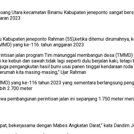
ang Utara kecamatan Binamu Kabupaten jeneponto sangat bersyu
aran 2023
 Kabupaten jeneponto Rahman (55),ketika ditemui dirumahnya, 
TMMD) yang ke-116. tahun anggaran 2023
erintisan jalan program Tim manunggal membangun desa (TMMD)
gi ke kebun dan sawah tidak lagi seperti dulu berjalan kaki, teta
uga pengangkutan hasil bumi usai panen tinggal kendaraan roda 
kerumah kita masing-masing,” Ujar Rahman
MD) yang ke-116 tahun 2023 yang sementara berlangsung peng
bih 2.700 meter
a pembangunan perintisan jalan ini sepanjang 1.750 meter merup
at, bekerjasama dengan Mabes Angkatan Darat,” kata Dandim Je