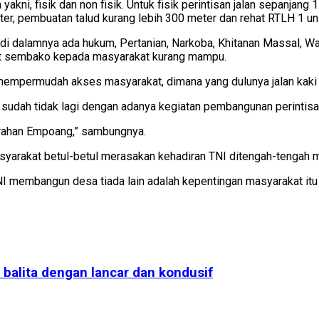
ni, fisik dan non fisik. Untuk fisik perintisan jalan sepanjang 
er, pembuatan talud kurang lebih 300 meter dan rehat RTLH 1 uni
an di dalamnya ada hukum, Pertanian, Narkoba, Khitanan Massal, 
et sembako kepada masyarakat kurang mampu.
mempermudah akses masyarakat, dimana yang dulunya jalan kaki k
 sudah tidak lagi dengan adanya kegiatan pembangunan perintisan 
lurahan Empoang,” sambungnya.
syarakat betul-betul merasakan kehadiran TNI ditengah-tengah 
I membangun desa tiada lain adalah kepentingan masyarakat itu se
alita dengan lancar dan kondusif