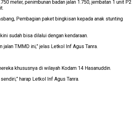
1.750 meter, penimbunan badan jalan 1.750, jembatan 1 unit P2
t.
Wasbang, Pembagian paket bingkisan kepada anak stunting
ini sudah bisa dilalui dengan kendaraan.
jalan TMMD ini,” jelas Letkol Inf Agus Tanra.
mereka khususnya di wilayah Kodam 14 Hasanuddin.
ndiri,” harap Letkol Inf Agus Tanra.