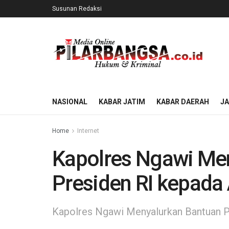
Susunan Redaksi
NASIONAL
KABAR JATIM
KABAR DAERAH
J
Home
Internet
Kapolres Ngawi Me
Presiden RI kepada
Kapolres Ngawi Menyalurkan Bantuan P