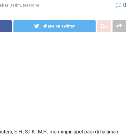
0
abar Jatim
,
Nasional
Share on Twitter
era, S.H., S.I.K., M.H., memimpin apel pagi di halaman