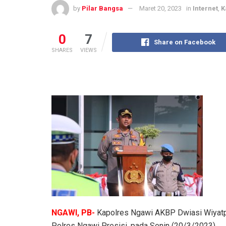
by
Pilar Bangsa
Maret 20, 2023
in
Internet
,
K
0
7
Share on Facebook
SHARES
VIEWS
NGAWI, PB-
Kapolres Ngawi AKBP Dwiasi Wiyatput
Polres Ngawi Presisi, pada Senin (20/3/2023)