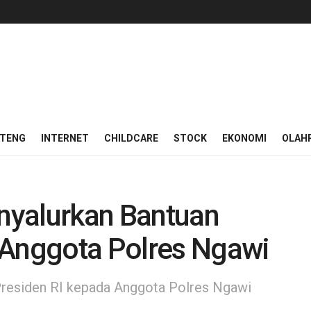
ATENG
INTERNET
CHILDCARE
STOCK
EKONOMI
OLAH
nyalurkan Bantuan
 Anggota Polres Ngawi
residen RI kepada Anggota Polres Ngawi