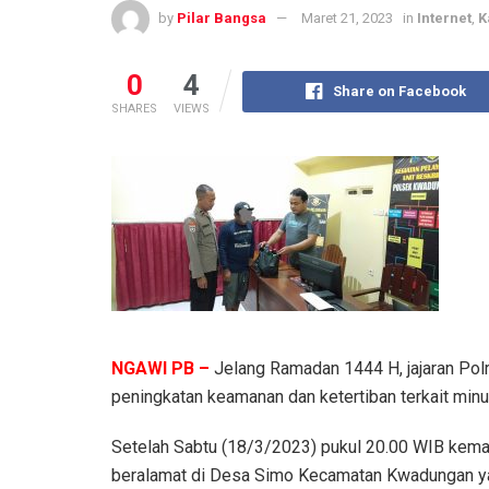
by
Pilar Bangsa
Maret 21, 2023
in
Internet
,
K
0
4
Share on Facebook
SHARES
VIEWS
NGAWI PB –
Jelang Ramadan 1444 H, jajaran Pol
peningkatan keamanan dan ketertiban terkait min
Setelah Sabtu (18/3/2023) pukul 20.00 WIB kem
beralamat di Desa Simo Kecamatan Kwadungan yan