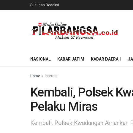
Susunan Redaksi
NASIONAL
KABAR JATIM
KABAR DAERAH
J
Home
Internet
Kembali, Polsek K
Pelaku Miras
Kembali, Polsek Kwadungan Amankan P