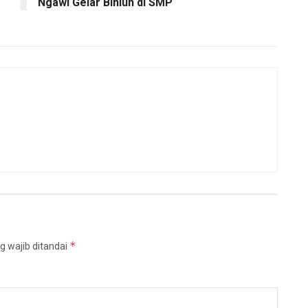
Ngawi Gelar Binluh di SMP
*
g wajib ditandai