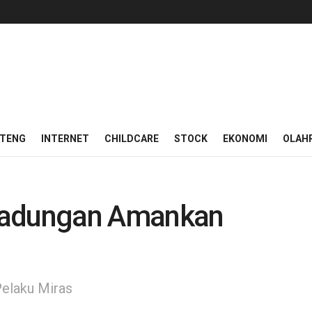
ATENG
INTERNET
CHILDCARE
STOCK
EKONOMI
OLAH
wadungan Amankan
elaku Miras