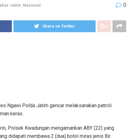
0
abar Jatim
,
Nasional
Share on Twitter
res Ngawi Polda Jatim gencar melaksanakan patroli
uman keras.
arin, Polsek Kwadungan mengamankan ABY (22) yang
g didapati membawa 2 (dua) botol miras jenis Bir