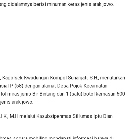
 yang didalamnya berisi minuman keras jenis arak jowo.
 Kapolsek Kwadungan Kompol Sunarijati, S.H., menuturkan
isial P (58) dengan alamat Desa Pojok Kecamatan
ol miras jenis Bir Bintang dan 1 (satu) botol kemasan 600
jenis arak jowo.
.I.K., M.H melalui Kasubsipenmas SiHumas Iptu Dian
ibmas secara mobiling mendapati informasi bahwa di