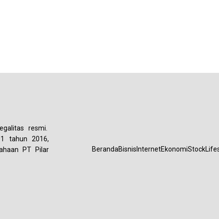
galitas resmi.
01 tahun 2016,
Beranda
Bisnis
Internet
Ekonomi
Stock
Life
ahaan PT Pilar