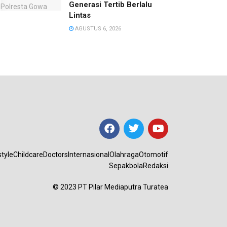
Generasi Tertib Berlalu
Lintas
AGUSTUS 6, 2026
style
Childcare
Doctors
Internasional
Olahraga
Otomotif
Sepakbola
Redaksi
© 2023 PT Pilar Mediaputra Turatea