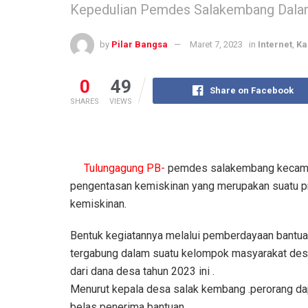
Kepedulian Pemdes Salakembang Dalam
by
Pilar Bangsa
Maret 7, 2023
in
Internet
,
Ka
0
49
Share on Facebook
SHARES
VIEWS
Tulungagung PB-
pemdes salakembang kecamat
pengentasan kemiskinan yang merupakan suatu 
kemiskinan.
Bentuk kegiatannya melalui pemberdayaan bantuan
tergabung dalam suatu kelompok masyarakat desa
dari dana desa tahun 2023 ini .
Menurut kepala desa salak kembang .perorang dapat
belas penerima bantuan