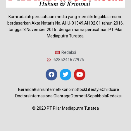
Kami adalah perusahaan media yang memiliki legalitas resmi.
berdasarkan Akta Notaris No. AHU-01349.AH.02.01 tahun 2016,
tanggal 8 November 2016 . dengan nama perusahaan PT Pilar
Mediaputra Turatea.
Redaksi
6285241672976
Beranda
Bisnis
Internet
Ekonomi
Stock
Lifestyle
Childcare
Doctors
Internasional
Olahraga
Otomotif
Sepakbola
Redaksi
© 2023 PT Pilar Mediaputra Turatea