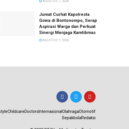
AGUSTUS 7, 2026
Jumat Curhat Kapolresta
Gowa di Bontonompo, Serap
Aspirasi Warga dan Perkuat
Sinergi Menjaga Kamtibmas
AGUSTUS 7, 2026
style
Childcare
Doctors
Internasional
Olahraga
Otomotif
Sepakbola
Redaksi