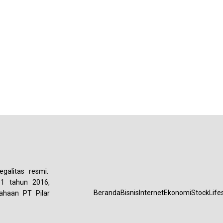
galitas resmi.
01 tahun 2016,
Beranda
Bisnis
Internet
Ekonomi
Stock
Life
ahaan PT Pilar