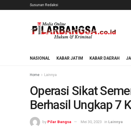
Susunan Redaksi
NASIONAL
KABAR JATIM
KABAR DAERAH
J
Home
Lainnya
Operasi Sikat Semer
Berhasil Ungkap 7 K
by
Pilar Bangsa
Mei 30, 2023
in
Lainnya